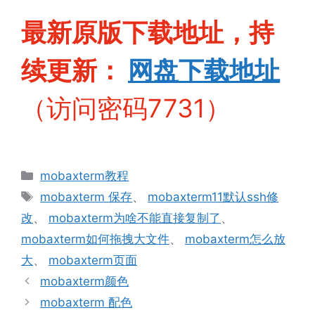
最新原版下载地址，持
续更新：
网盘下
载地址
（访问密码7731）
分
mobaxterm教程
类
标
mobaxterm 保存
、
mobaxterm11默认ssh修
签
改
、
mobaxterm为啥不能直接复制了
、
mobaxterm如何拖拽大文件
、
mobaxterm怎么放
大
、
mobaxterm页面
mobaxterm颜色
mobaxterm 配色