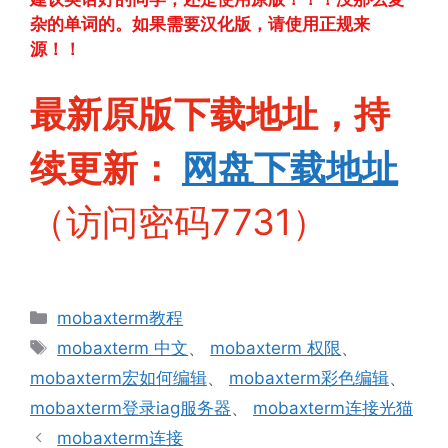
杂的单词的。如果需要汉化版，请使用正规来
源！！
最新原版下载地址，持
续更新：
网盘下
载地址
（访问密码7731）
分
mobaxterm教程
类
标
mobaxterm 中文
、
mobaxterm 权限
、
签
mobaxterm宏如何编辑
、
mobaxterm彩色编辑
、
mobaxterm登录iag服务器
、
mobaxterm连接光猫
mobaxterm连接