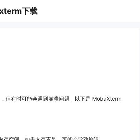
xterm下载
具，
但有时可能会遇到崩溃问题。
以下是 MobaXterm
定内存空间，
如果内存不足，
可能会导致崩溃。