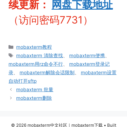
续更新：
网盘下
载地址
（访问密码7731）
分
mobaxterm教程
类
标
mobaxterm 清除查找
、
mobaxterm便携
、
签
mobaxterm用rz命令不行
、
mobaxterm登录记
录
、
mobaxterm解除会话限制
、
mobaxterm设置
自动打开sftp
mobaxterm 批量
mobaxterm删除
© 2026 mobaxterm中文社区｜mobaxterm下载
• Built