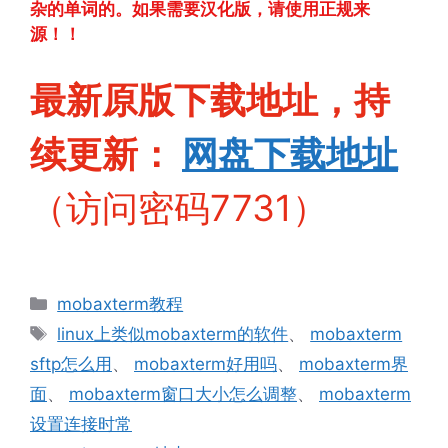
杂的单词的。如果需要汉化版，请使用正规来
源！！
最新原版下载地址，持
续更新：
网盘下
载地址
（访问密码7731）
分
mobaxterm教程
类
标
linux上类似mobaxterm的软件
、
mobaxterm
签
sftp怎么用
、
mobaxterm好用吗
、
mobaxterm界
面
、
mobaxterm窗口大小怎么调整
、
mobaxterm
设置连接时常