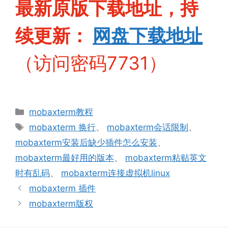
最新原版下载地址，持
续更新：
网盘下
载地址
（访问密码7731）
分
mobaxterm教程
类
标
mobaxterm 换行
、
mobaxterm会话限制
、
签
mobaxterm安装后缺少插件怎么安装
、
mobaxterm最好用的版本
、
mobaxterm粘贴英文
时有乱码
、
mobaxterm连接虚拟机linux
mobaxterm 插件
mobaxterm版权