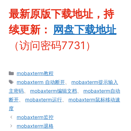
最新原版下载地址，持
续更新：
网盘下
载地址
（访问密码7731）
分
mobaxterm教程
类
标
mobaxterm 自动断开
、
mobaxterm提示输入
签
主密码
、
mobaxterm编辑文档
、
mobaxterm自动
断开
、
mobaxterm运行
、
mobaxterm鼠标移动速
度
mobaxterm监控
mobaxterm退格