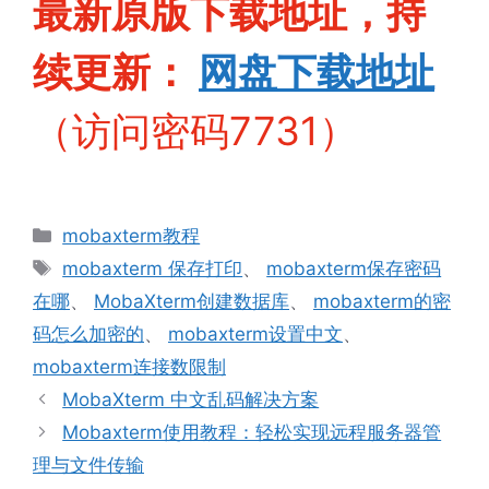
最新原版下载地址，持
续更新：
网盘下
载地址
（访问密码7731）
分
mobaxterm教程
类
标
mobaxterm 保存打印
、
mobaxterm保存密码
签
在哪
、
MobaXterm创建数据库
、
mobaxterm的密
码怎么加密的
、
mobaxterm设置中文
、
mobaxterm连接数限制
MobaXterm 中文乱码解决方案
Mobaxterm使用教程：轻松实现远程服务器管
理与文件传输