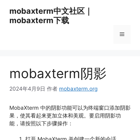
跳
mobaxterm中文社区｜
至
mobaxterm下载
内
容
菜
单
mobaxterm阴影
2024年4月9日
作者
mobaxterm.org
MobaXterm 中的阴影功能可以为终端窗口添加阴影
果，使其看起来更加立体和美观。要启用阴影功
能，请按照以下步骤操作：
打开 MobaXterm 并创建一个新的会话。