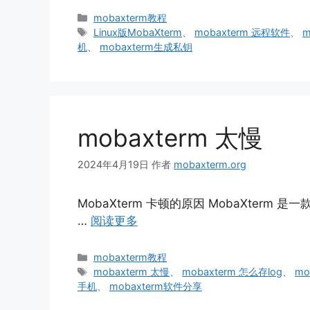
分
mobaxterm教程
类
标
Linux版MobaXterm
、
mobaxterm 远程软件
、
m
签
机
、
mobaxterm生成私钥
mobaxterm 太慢
2024年4月19日
作者
mobaxterm.org
MobaXterm 卡顿的原因 MobaXterm
…
阅读更多
分
mobaxterm教程
类
标
mobaxterm 太慢
、
mobaxterm 怎么存log
、
mo
签
手机
、
mobaxterm软件分享