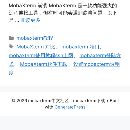
MobaXterm 崩溃 MobaXterm 是一款功能强大的
远程连接工具，但有时可能会遇到崩溃问题。以下
是 …
阅读更多
分
mobaxterm教程
类
标
MobaXterm 对比
、
mobaxterm 端口
、
签
mobaxterm使用教程ssh上网
、
mobaxterm登陆方
式
、
MobaXterm软件下载
、
设置mobaxterm透明
度
© 2026 mobaxterm中文社区｜mobaxterm下载
• Built
with
GeneratePress