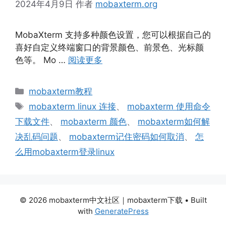
2024年4月9日
作者
mobaxterm.org
MobaXterm 支持多种颜色设置，您可以根据自己的
喜好自定义终端窗口的背景颜色、前景色、光标颜
色等。 Mo …
阅读更多
分
mobaxterm教程
类
标
mobaxterm linux 连接
、
mobaxterm 使用命令
签
下载文件
、
mobaxterm 颜色
、
mobaxterm如何解
决乱码问题
、
mobaxterm记住密码如何取消
、
怎
么用mobaxterm登录linux
© 2026 mobaxterm中文社区｜mobaxterm下载
• Built
with
GeneratePress