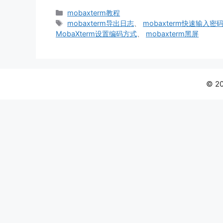
分
mobaxterm教程
类
标
mobaxterm导出日志
、
mobaxterm快速输入密
签
MobaXterm设置编码方式
、
mobaxterm黑屏
© 2