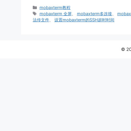
分
mobaxterm教程
类
标
mobaxterm 全屏
、
mobaxterm多连接
、
moba
签
法传文件
、
设置mobaxterm的SSH超时时间
© 2