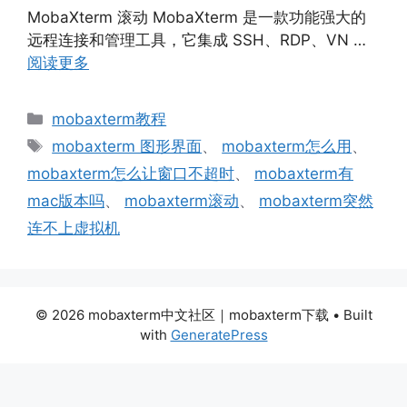
MobaXterm 滚动 MobaXterm 是一款功能强大的
远程连接和管理工具，它集成 SSH、RDP、VN …
阅读更多
分
mobaxterm教程
类
标
mobaxterm 图形界面
、
mobaxterm怎么用
、
签
mobaxterm怎么让窗口不超时
、
mobaxterm有
mac版本吗
、
mobaxterm滚动
、
mobaxterm突然
连不上虚拟机
© 2026 mobaxterm中文社区｜mobaxterm下载
• Built
with
GeneratePress