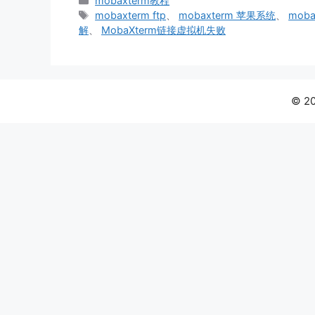
mobaxterm教程
类
标
mobaxterm ftp
、
mobaxterm 苹果系统
、
mob
签
解
、
MobaXterm链接虚拟机失败
© 2