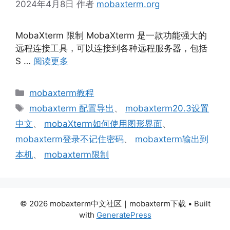
2024年4月8日
作者
mobaxterm.org
MobaXterm 限制 MobaXterm 是一款功能强大的
远程连接工具，可以连接到各种远程服务器，包括
S …
阅读更多
分
mobaxterm教程
类
标
mobaxterm 配置导出
、
mobaxterm20.3设置
签
中文
、
mobaXterm如何使用图形界面
、
mobaxterm登录不记住密码
、
mobaxterm输出到
本机
、
mobaxterm限制
© 2026 mobaxterm中文社区｜mobaxterm下载
• Built
with
GeneratePress