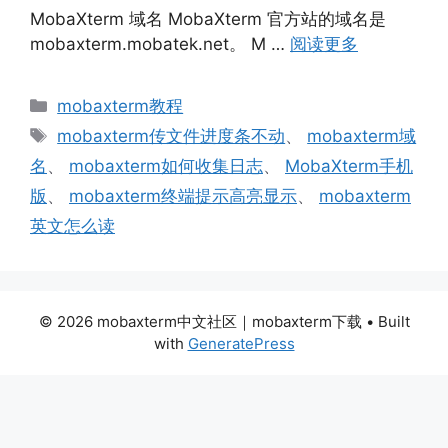
MobaXterm 域名 MobaXterm 官方站的域名是
mobaxterm.mobatek.net。 M …
阅读更多
分
mobaxterm教程
类
标
mobaxterm传文件进度条不动
、
mobaxterm域
签
名
、
mobaxterm如何收集日志
、
MobaXterm手机
版
、
mobaxterm终端提示高亮显示
、
mobaxterm
英文怎么读
© 2026 mobaxterm中文社区｜mobaxterm下载
• Built
with
GeneratePress