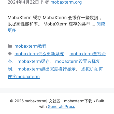
2024年4月22日
作者
mobaxterm.org
MobaXterm 缓存 MobaXterm 会缓存一些数据，
以提高性能和率。 MobaXterm 缓存的类型 …
阅读
更多
分
mobaxterm教程
类
标
mobaxterm怎么更新系统
、
mobaxterm查找命
签
令
、
mobaxterm缓存
、
mobaxterm设置选择复
制
、
mobaxterm超出宽度换行显示
、
虚拟机如何
连接mobaxterm
© 2026 mobaxterm中文社区｜mobaxterm下载
• Built
with
GeneratePress