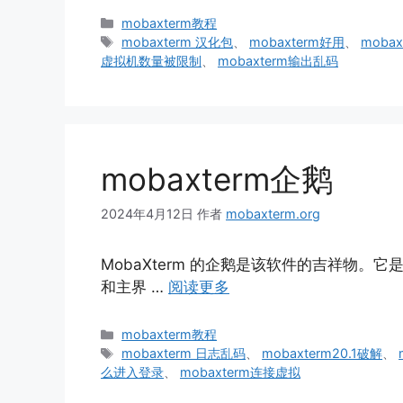
分
mobaxterm教程
类
标
mobaxterm 汉化包
、
mobaxterm好用
、
moba
签
虚拟机数量被限制
、
mobaxterm输出乱码
mobaxterm企鹅
2024年4月12日
作者
mobaxterm.org
MobaXterm 的企鹅是该软件的吉祥物。它
和主界 …
阅读更多
分
mobaxterm教程
类
标
mobaxterm 日志乱码
、
mobaxterm20.1破解
、
签
么进入登录
、
mobaxterm连接虚拟