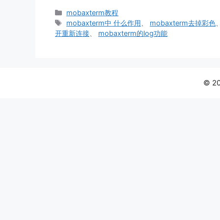
分
mobaxterm教程
类
标
mobaxterm中 什么作用
、
mobaxterm去掉彩色
签
开重新连接
、
mobaxterm的log功能
© 2