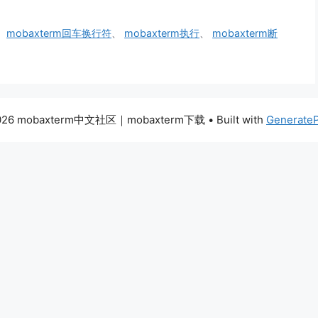
、
mobaxterm回车换行符
、
mobaxterm执行
、
mobaxterm断
026 mobaxterm中文社区｜mobaxterm下载
• Built with
Generate